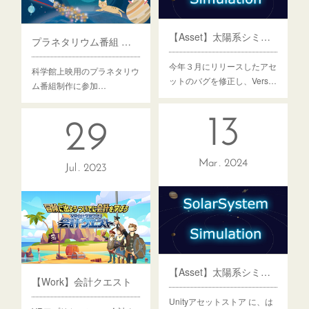
【Asset】太陽系シミュレーション Ver1.1
プラネタリウム番組 フルドーム映像制作（2026）
今年３月にリリースしたアセ
科学館上映用のプラネタリウ
ットのバグを修正し、Vers…
ム番組制作に参加…
13
29
Mar
2024
Jul
2023
【Asset】太陽系シミュレーション
【Work】会計クエスト
Unityアセットストア に、は