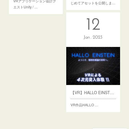
VRアプリケーション会計ク
じめてアセットを公開しま…
エストUnity / …
12
Jan
2023
【VR】HALLO EINSTEIN
VR作品HALLO …