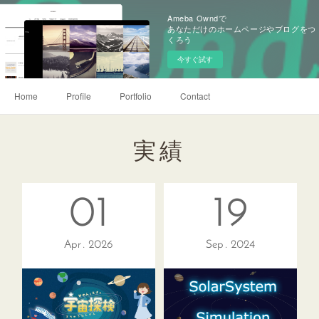
Ameba Owndで
あなただけのホームページやブログをつ
くろう
今すぐ試す
Home
Profile
Portfolio
Contact
実績
01
19
Apr
2026
Sep
2024